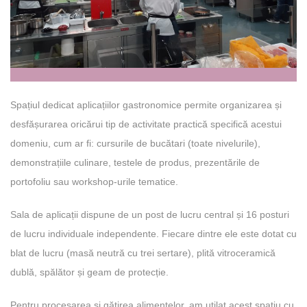
Spațiul dedicat aplicațiilor gastronomice permite organizarea și
desfășurarea oricărui tip de activitate practică specifică acestui
domeniu, cum ar fi: cursurile de bucătari (toate nivelurile),
demonstrațiile culinare, testele de produs, prezentările de
portofoliu sau workshop-urile tematice.
Sala de aplicații dispune de un post de lucru central și 16 posturi
de lucru individuale independente. Fiecare dintre ele este dotat cu
blat de lucru (masă neutră cu trei sertare), plită vitroceramică
dublă, spălător și geam de protecție.
Pentru procesarea și gătirea alimentelor, am utilat acest spațiu cu