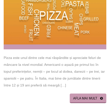
Pizza este unul dintre cele mai răspândite și apreciate feluri de
mâncare la nivel mondial. Americanii o așază pe primul loc în
topul preferințelor, nemții – pe locul al doilea, danezii – pe trei, iar
spaniolii – pe patru. În Italia, mai bine de jumătate dintre tinerii
între 12 și 19 ani preferă să meargă […]
AFLA MAI MULT