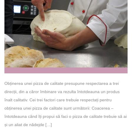
Obținerea unei pizza de calitate presupune respectarea a trei
direcții, din a căror îmbinare va rezulta întotdeauna un produs
înalt calitativ. Cei trei factori care trebuie respectați pentru
obținerea unei pizza de calitate sunt următorii: Coacerea –
întotdeauna când îți propui să faci o pizza de calitate trebuie să ai
și un aliat de nădejde […]