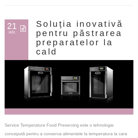
Soluția inovativă
21
pentru păstrarea
IAN.
preparatelor la
cald
Service Temperature Food Preserving este o tehnologie
concepută pentru a conserva alimentele la temperatura la care