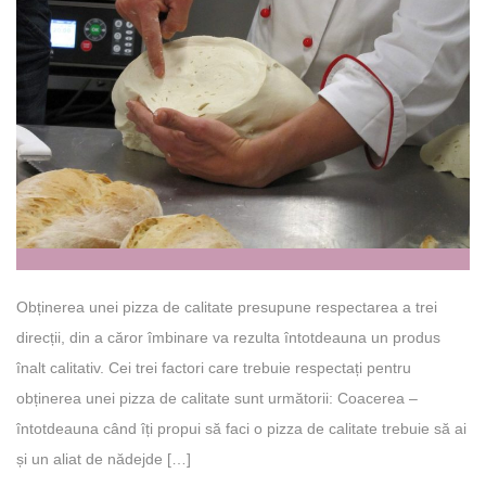
Obținerea unei pizza de calitate presupune respectarea a trei
direcții, din a căror îmbinare va rezulta întotdeauna un produs
înalt calitativ. Cei trei factori care trebuie respectați pentru
obținerea unei pizza de calitate sunt următorii: Coacerea –
întotdeauna când îți propui să faci o pizza de calitate trebuie să ai
și un aliat de nădejde […]