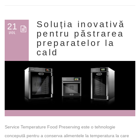
Soluția inovativă
21
pentru păstrarea
IAN.
preparatelor la
cald
Service Temperature Food Preserving este o tehnologie
concepută pentru a conserva alimentele la temperatura la care