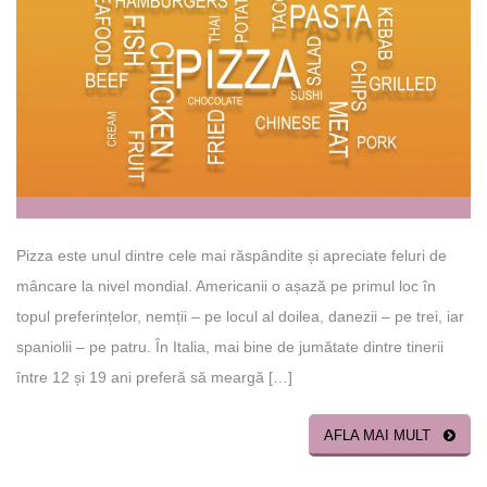
Pizza este unul dintre cele mai răspândite și apreciate feluri de
mâncare la nivel mondial. Americanii o așază pe primul loc în
topul preferințelor, nemții – pe locul al doilea, danezii – pe trei, iar
spaniolii – pe patru. În Italia, mai bine de jumătate dintre tinerii
între 12 și 19 ani preferă să meargă […]
AFLA MAI MULT