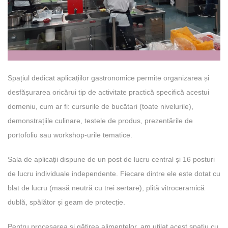
Spațiul dedicat aplicațiilor gastronomice permite organizarea și
desfășurarea oricărui tip de activitate practică specifică acestui
domeniu, cum ar fi: cursurile de bucătari (toate nivelurile),
demonstrațiile culinare, testele de produs, prezentările de
portofoliu sau workshop-urile tematice.
Sala de aplicații dispune de un post de lucru central și 16 posturi
de lucru individuale independente. Fiecare dintre ele este dotat cu
blat de lucru (masă neutră cu trei sertare), plită vitroceramică
dublă, spălător și geam de protecție.
Pentru procesarea și gătirea alimentelor, am utilat acest spațiu cu