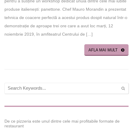
pentru a susține un workshop dedicat unuia dintre cele mai iubite
produse italienești: panettone. Chef Mauro Morandin a prezentat
tehnica de coacere perfectă a acestui produs dospit natural într-o
demonstrație de aproape trei ore care a avut loc marți, 12
noiembrie 2019, în amfiteatrul Centrului de […]
AFLA MAI MULT
De ce pizzeria este unul dintre cele mai profitabile formate de
restaurant