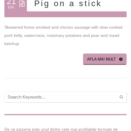
21
Pig on a stick
IUN.
Skewered home smoked and chorizo sausage with slow cooked
pork belly, watercress, rosemary potatoes and pear and mead
ketchup
AFLA MAI MULT
De ce pizzeria este unul dintre cele mai profitabile formate de