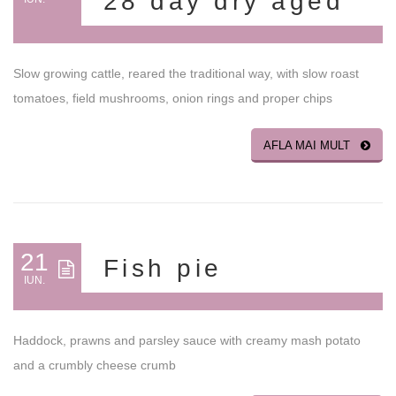
28 day dry aged
Slow growing cattle, reared the traditional way, with slow roast
tomatoes, field mushrooms, onion rings and proper chips
AFLA MAI MULT
21
Fish pie
IUN.
Haddock, prawns and parsley sauce with creamy mash potato
and a crumbly cheese crumb