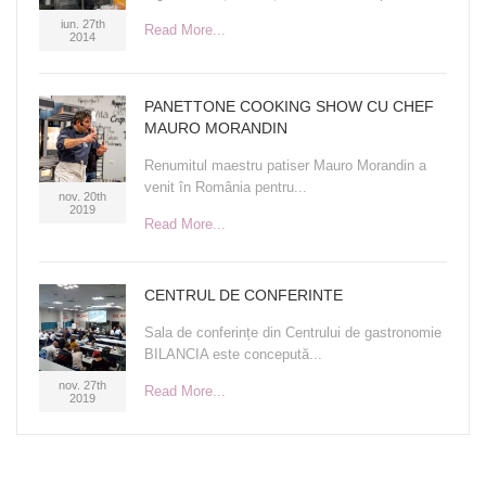
iun. 27th
Read More...
2014
PANETTONE COOKING SHOW CU CHEF
MAURO MORANDIN
Renumitul maestru patiser Mauro Morandin a
venit în România pentru...
nov. 20th
2019
Read More...
CENTRUL DE CONFERINTE
Sala de conferințe din Centrului de gastronomie
BILANCIA este concepută...
nov. 27th
Read More...
2019