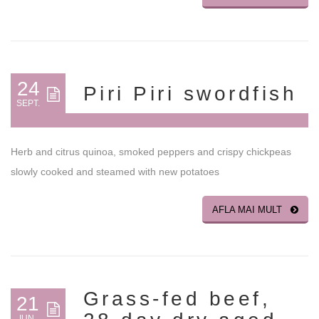
24
Piri Piri swordfish
SEPT.
Herb and citrus quinoa, smoked peppers and crispy chickpeas
slowly cooked and steamed with new potatoes
AFLA MAI MULT
Grass-fed beef,
21
IUN.