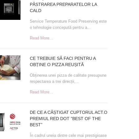
PĂSTRAREA PREPARATELOR LA
CALD
Service Temperature Food Preserving este
o tehnologie concepută pentru a...
Read More...
CE TREBUIE SĂ FACI PENTRU A
OBȚINE O PIZZA REUȘITĂ
Obținerea unei pizza de calitate presupune
respectarea a trei direcții,...
Read More...
DE CE A CÂȘTIGAT CUPTORUL ACT.O
PREMIUL RED DOT ”BEST OF THE
BEST”
În cadrul uneia dintre cele mai prestigioase